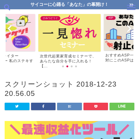
サイコーに心踊る「あなた」の幕開け！
ASP
ひみつどうぐ
おすすめASP一
リライター
次世代起業家育成セミナーで、
対にこのASPはマス
ビュー 私のステキす
あらたな自分を手に入れる！
【...
スクリーンショット 2018-12-23
20.56.05