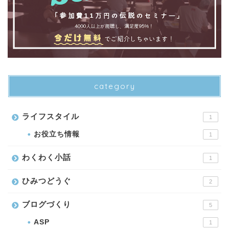
category
ライフスタイル
1
お役立ち情報
1
わくわく小話
1
ひみつどうぐ
2
ブログづくり
5
ASP
1