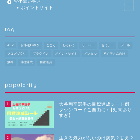
お小遣い稼ぎ
1
ポイントサイト
1
tag
ASP
お小遣い稼ぎ
こころ
わくわく
サーバー
セミナー
ツール
ブログづくり
プラグイン
ポイントサイト
メンタル
初心者さん向け
無料
目標達成
秘密道具
popularity
1
大谷翔平選手の目標達成シート例
ダウンロードご自由に♪【効果あり
すぎ】
2
生きる気力がないのは病気？甘え？