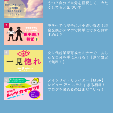
うつ？自分で自分を軽視して、冷た
くしてると気づいて
3
中学生でも安全にお小遣い稼ぎ！現
金交換がスマホで簡単にできるおす
すめは？
4
次世代起業家育成セミナーで、あら
たな自分を手に入れる！【期間限定
で無料！】
5
メインサイトリライター【MSR】
レビュー 私のステキすぎる相棒！
ブログを諦めるのはまだ早いっ！