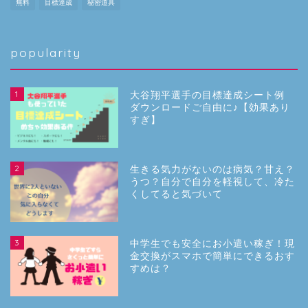
無料
目標達成
秘密道具
popularity
1
大谷翔平選手の目標達成シート例
ダウンロードご自由に♪【効果あり
すぎ】
2
生きる気力がないのは病気？甘え？
うつ？自分で自分を軽視して、冷た
くしてると気づいて
3
中学生でも安全にお小遣い稼ぎ！現
金交換がスマホで簡単にできるおす
すめは？