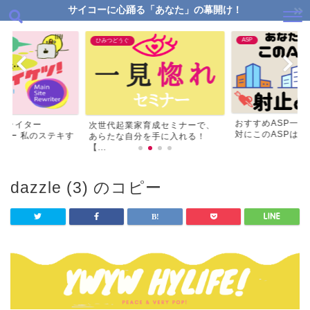
サイコーに心踊る「あなた」の幕開け！
ASP
ひみつどうぐ
おすすめASP一
リライター
次世代起業家育成セミナーで、
対にこのASPはマス
ビュー 私のステキす
あらたな自分を手に入れる！
【...
dazzle (3) のコピー