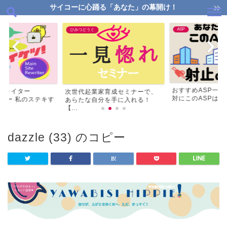
サイコーに心踊る「あなた」の幕開け！
ASP
ひみつどうぐ
おすすめASP一
リライター
次世代起業家育成セミナーで、
対にこのASPはマス
ビュー 私のステキす
あらたな自分を手に入れる！
【...
dazzle (33) のコピー