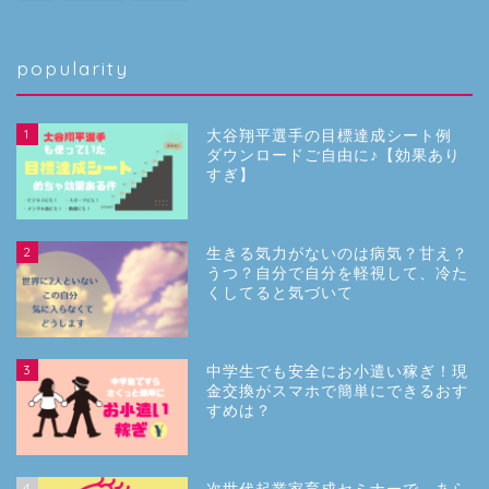
popularity
1
大谷翔平選手の目標達成シート例
ダウンロードご自由に♪【効果あり
すぎ】
2
生きる気力がないのは病気？甘え？
うつ？自分で自分を軽視して、冷た
くしてると気づいて
3
中学生でも安全にお小遣い稼ぎ！現
金交換がスマホで簡単にできるおす
すめは？
4