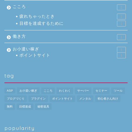
こころ
2
疲れちゃったとき
1
目標を達成するために
1
働き方
1
お小遣い稼ぎ
1
ポイントサイト
1
tag
ASP
お小遣い稼ぎ
こころ
わくわく
サーバー
セミナー
ツール
ブログづくり
プラグイン
ポイントサイト
メンタル
初心者さん向け
無料
目標達成
秘密道具
popularity