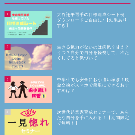
1
大谷翔平選手の目標達成シート例
ダウンロードご自由に♪【効果あり
すぎ】
2
生きる気力がないのは病気？甘え？
うつ？自分で自分を軽視して、冷た
くしてると気づいて
3
中学生でも安全にお小遣い稼ぎ！現
金交換がスマホで簡単にできるおす
すめは？
4
次世代起業家育成セミナーで、あら
たな自分を手に入れる！【期間限定
で無料！】