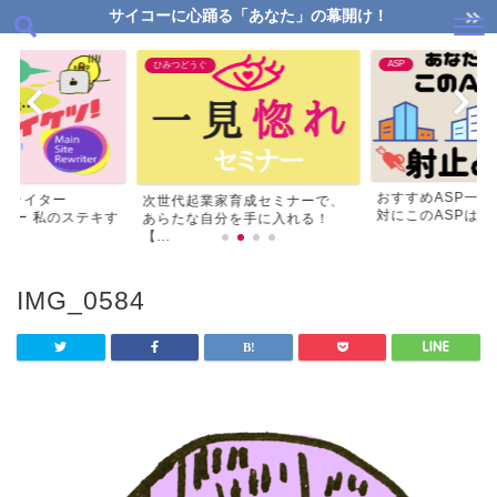
サイコーに心踊る「あなた」の幕開け！
ASP
ひみつどうぐ
おすすめASP一
リライター
次世代起業家育成セミナーで、
対にこのASPはマス
ビュー 私のステキす
あらたな自分を手に入れる！
【...
IMG_0584