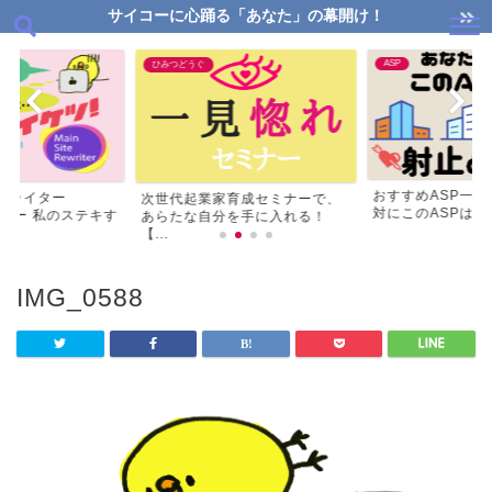
サイコーに心踊る「あなた」の幕開け！
ASP
ひみつどうぐ
おすすめASP一
リライター
次世代起業家育成セミナーで、
対にこのASPはマス
ビュー 私のステキす
あらたな自分を手に入れる！
【...
IMG_0588