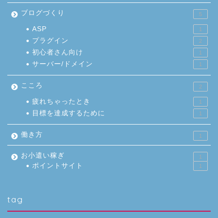
ブログづくり
5
ASP
1
プラグイン
2
初心者さん向け
1
サーバー/ドメイン
1
こころ
2
疲れちゃったとき
1
目標を達成するために
1
働き方
1
お小遣い稼ぎ
1
ポイントサイト
1
tag