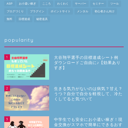
ASP
お小遣い稼ぎ
こころ
わくわく
サーバー
セミナー
ツール
ブログづくり
プラグイン
ポイントサイト
メンタル
初心者さん向け
無料
目標達成
秘密道具
popularity
1
大谷翔平選手の目標達成シート例
ダウンロードご自由に♪【効果あり
すぎ】
2
生きる気力がないのは病気？甘え？
うつ？自分で自分を軽視して、冷た
くしてると気づいて
3
中学生でも安全にお小遣い稼ぎ！現
金交換がスマホで簡単にできるおす