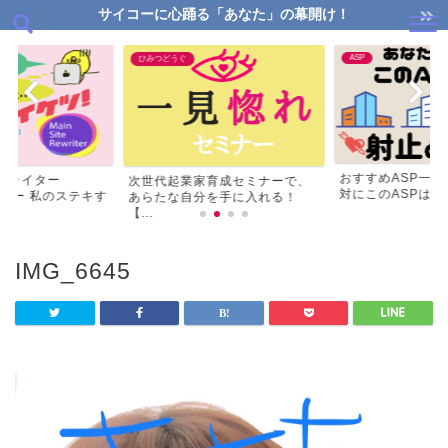
サイコーに心踊る「あなた」の幕開け！
ASP
ひみつどうぐ
おすすめASP一
リライター
次世代起業家育成セミナーで、
対にこのASPはマス
ビュー 私のステキす
あらたな自分を手に入れる！
【...
IMG_6645