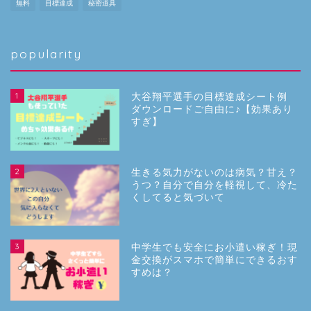
無料
目標達成
秘密道具
popularity
1
大谷翔平選手の目標達成シート例
ダウンロードご自由に♪【効果あり
すぎ】
2
生きる気力がないのは病気？甘え？
うつ？自分で自分を軽視して、冷た
くしてると気づいて
3
中学生でも安全にお小遣い稼ぎ！現
金交換がスマホで簡単にできるおす
すめは？